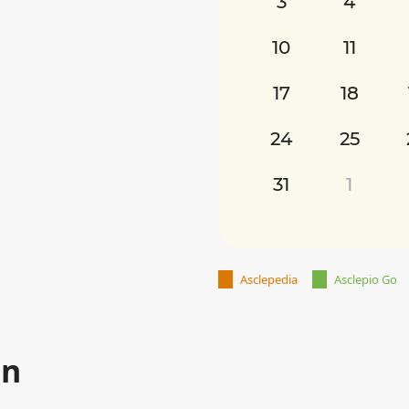
3
4
10
11
17
18
24
25
31
1
Asclepedia
Asclepio Go
an