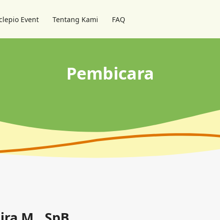
clepio Event
Tentang Kami
FAQ
Pembicara
ira M., SpB