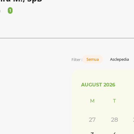
a
1
Semua
Asclepedia
Filter :
AUGUST
2026
M
T
27
28