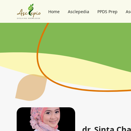
Home
Asclepedia
PPDS Prep
As
dr. Sinta Cha