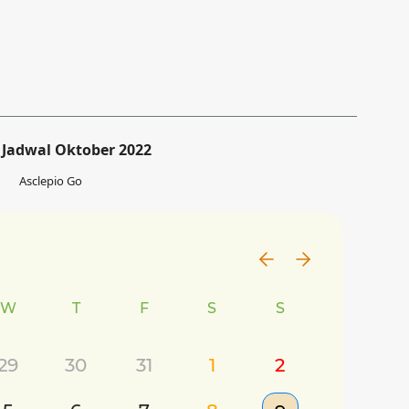
Jadwal Oktober 2022
Asclepio Go
W
T
F
S
S
29
30
31
1
2