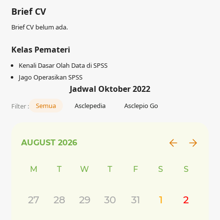
Brief CV
Brief CV belum ada.
Kelas Pemateri
Kenali Dasar Olah Data di SPSS
Jago Operasikan SPSS
Jadwal Oktober 2022
Semua
Asclepedia
Asclepio Go
Filter :
AUGUST
2026
M
T
W
T
F
S
S
27
28
29
30
31
1
2