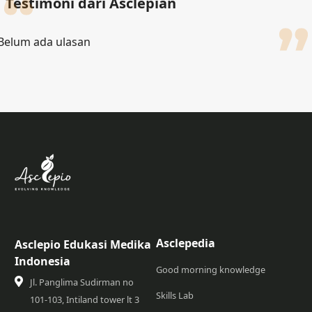
Testimoni dari Asclepian
Belum ada ulasan
Asclepedia
Asclepio Edukasi Medika
Indonesia
Good morning knowledge
Jl. Panglima Sudirman no
Skills Lab
101-103, Intiland tower lt 3