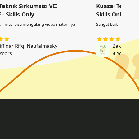
Teknik Sirkumsisi VII
Kuasai Teknik 
- Skills Only
Skills Only
lah masi bisa mengulang video materinya
Sangat baik
iffiqar Rifqi Naufalmasky
Zaky Arian
 Years
4 Years