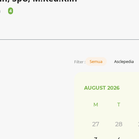
a
4
Semua
Asclepedia
Filter :
AUGUST
2026
M
T
27
28