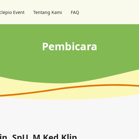
clepio Event
Tentang Kami
FAQ
Pembicara
din, SpU, M.Ked.Klin