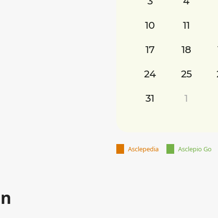
3
4
10
11
17
18
24
25
31
1
Asclepedia
Asclepio Go
an