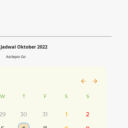
Jadwal Oktober 2022
Asclepio Go
W
T
F
S
S
29
30
31
1
2