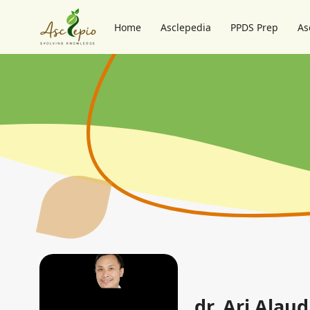
Home
Asclepedia
PPDS Prep
As
dr. Ari Alau